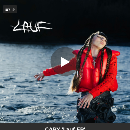
.
5
Stockfinster
You're all set!
02:37
Stockfinster
03:06
Immer weiter
02:24
Lauf
02:27
Passé
02:05
Seitenstreifen
CARY 'Lauf EP'