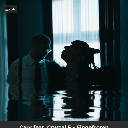
.
4
You're all set!
--
Eingefroren (feat. Crystal F)
--
Lena
--
Nordplatz
--
Bis es echt ist
Cary feat. Crystal F - Eingefroren