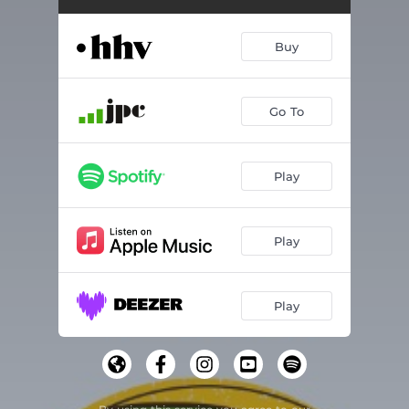
DIY
02:47
Blüte
02:39
Buy
Who's That Girl
03:08
Stockfinster
02:37
Go To
April April - String Version
04:12
Play
Lass sie warten
02:45
Meine Freunde, Eure Feinde
03:23
Play
Gift
03:02
Billo Bo$$ Bit$ch
02:07
Play
Gameboy
02:15
Crush
02:46