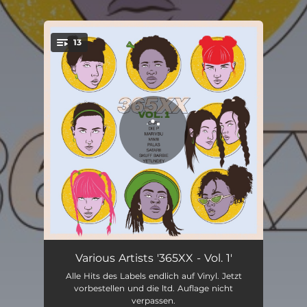
.
13
You're all set!
Intro
01:13
Various Artists '365XX - Vol. 1'
Alle Hits des Labels endlich auf Vinyl. Jetzt
Vallah
02:41
vorbestellen und die ltd. Auflage nicht
verpassen.